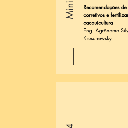
Recomendações de
corretivos e fertiliz
cacauicultura
Eng. Agrônomo Sil
Kruschewsky