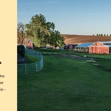
s
tro
or
o -