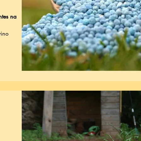
antes na
vino