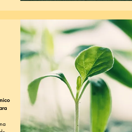
mico
ara
nna
 de