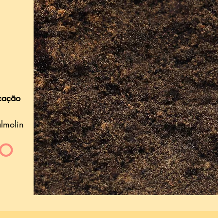
icação
almolin
DO