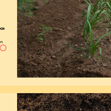
eas
on
DO