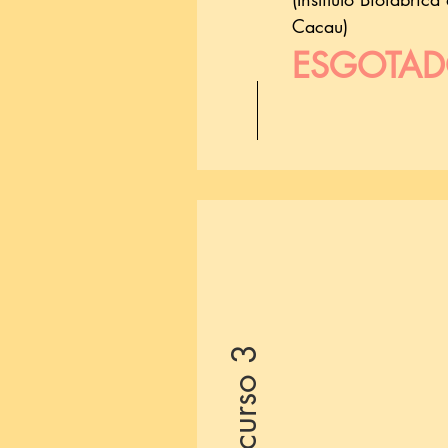
Cac
au)
ESGOTA
Minicurso 3